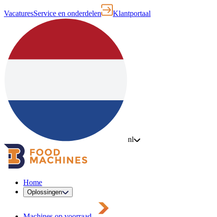
Vacatures
Service en onderdelen
Klantportaal
nl
Home
Oplossingen
Machines op voorraad