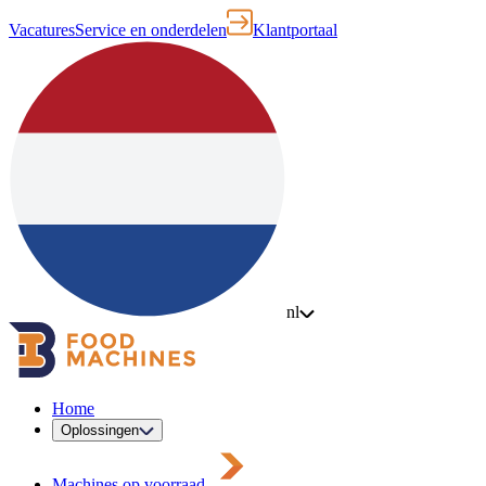
Vacatures
Service en onderdelen
Klantportaal
nl
Home
Oplossingen
Machines op voorraad