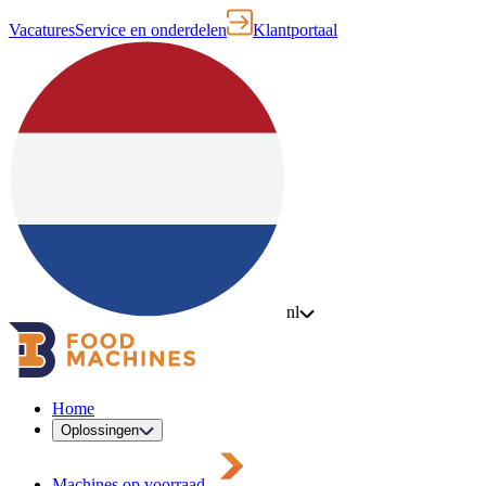
Vacatures
Service en onderdelen
Klantportaal
nl
Home
Oplossingen
Machines op voorraad