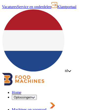
Vacatures
Service en onderdelen
Klantportaal
nl
Home
Oplossingen
Machines op voorraad