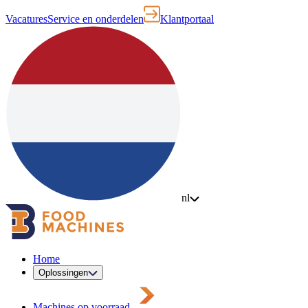
Vacatures
Service en onderdelen
Klantportaal
nl
Home
Oplossingen
Machines op voorraad