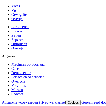
Vlees
Vis
Gevogelte
Overige
Portioneren
Fileren
Zagen
Separeren
Onthuiden
Overige
Algemeen
Machines op voorraad
Cases
Demo center
Service en onderdelen
Over ons
Vacatures
Merken
Contact
Algemene voorwaarden
|
Privacyverklaring
|
|
Gerealiseerd d
Cookies