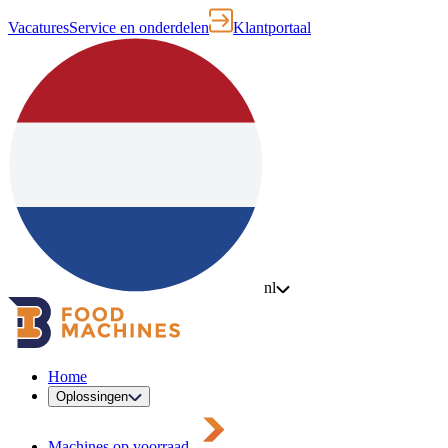
Vacatures
Service en onderdelen
Klantportaal
nl
Home
Oplossingen
Machines op voorraad