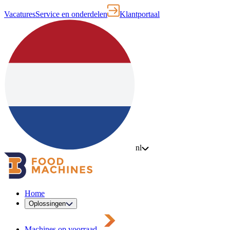
Vacatures
Service en onderdelen
Klantportaal
nl
Home
Oplossingen
Machines op voorraad