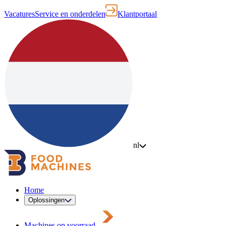
Vacatures
Service en onderdelen
Klantportaal
nl
Home
Oplossingen
Machines op voorraad