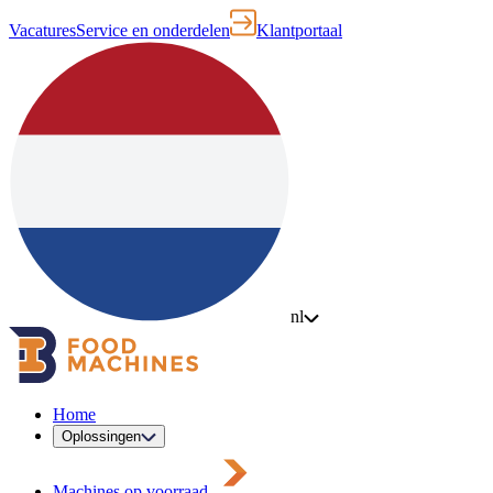
Vacatures
Service en onderdelen
Klantportaal
nl
Home
Oplossingen
Machines op voorraad