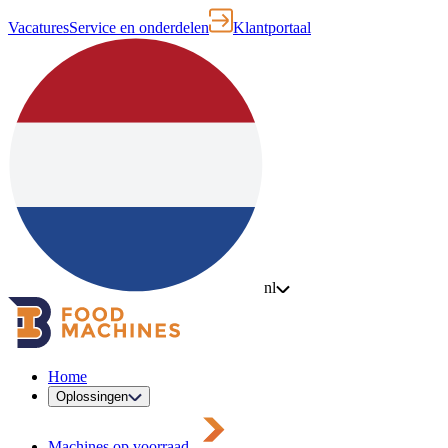
Vacatures
Service en onderdelen
Klantportaal
nl
Home
Oplossingen
Machines op voorraad