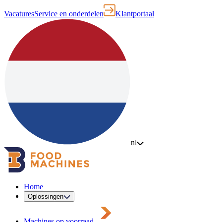
Vacatures
Service en onderdelen
Klantportaal
nl
Home
Oplossingen
Machines op voorraad