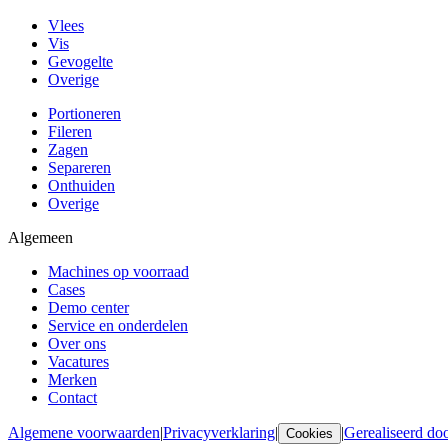
Vlees
Vis
Gevogelte
Overige
Portioneren
Fileren
Zagen
Separeren
Onthuiden
Overige
Algemeen
Machines op voorraad
Cases
Demo center
Service en onderdelen
Over ons
Vacatures
Merken
Contact
Algemene voorwaarden
|
Privacyverklaring
|
|
Gerealiseerd d
Cookies