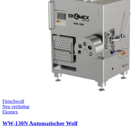
Fleischwolf
Neu verfügbar
Ekomex
WW-130N Automatischer Wolf