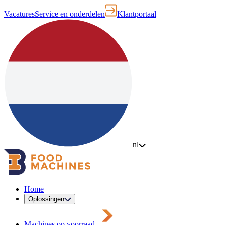
Vacatures
Service en onderdelen
Klantportaal
nl
Home
Oplossingen
Machines op voorraad