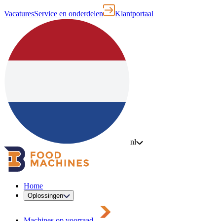
Vacatures
Service en onderdelen
Klantportaal
nl
Home
Oplossingen
Machines op voorraad