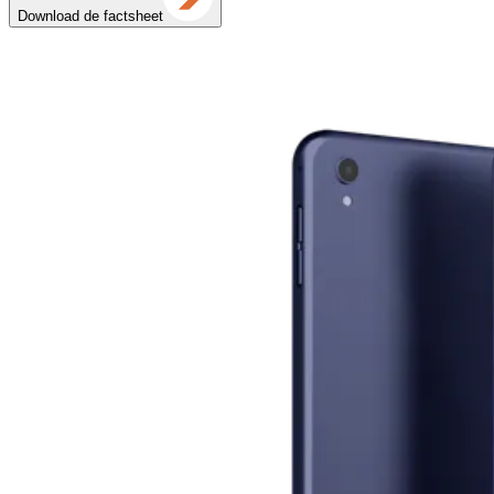
De gevogeltemachines die wij op
voorraad hebben
Is de nood aan de man? Veel van onze oplossingen voor de
gevogelteproducten hebben we gelukkig gewoon op voorraad. Staat
de oplossing van jouw dromen er niet tussen? Neem dan contact met
ons op, om te horen hoe we jou daarmee kunnen helpen.