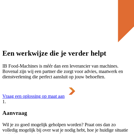
Zodra we dé opstelling voor jou hebben bedacht, nodigen we je uit
voor een afspraak in ons demo center. Dan mag je de machines niet
alleen zien, maar ook uitproberen, zodat je vertrouwen hebt in je
keuze.
4.
Installeren op locatie
Op de afgesproken datum, komt onze speciaal daarvoor opgeleide
monteur je nieuwe machines installeren. Ook draagt onze monteur
de verantwoordelijkheid voor de elektrische en mechanische
aansluitingen, en een veilige installatie.
5.
Service en onderhoud
Ieder voedselproductiebedrijf wil maximaal up-and-running blijven.
Daarom zorgen we voor persoonlijke support, goede
servicecontracten en een goede voorraad reserveonderdelen,
gewoon voor het geval dat. Zo zorgen we voor maximale productie
en minimale downtime.