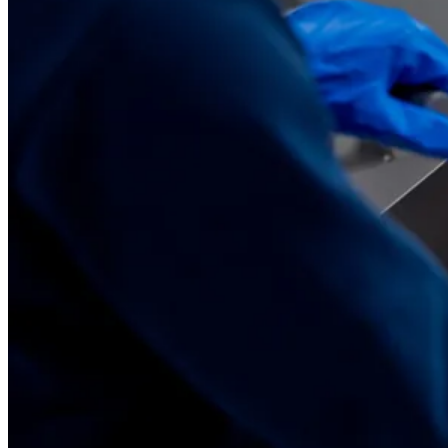
“De machine is heel secuur en werkt goed. De
bediening is niet al te moeilijk. En van IB Food-
Machines hebben we een goede begeleiding gekregen.
Ze hebben ons goed op weg geholpen.”
Rein Korf, technische dienst @ Korf Vis
Lees deze case