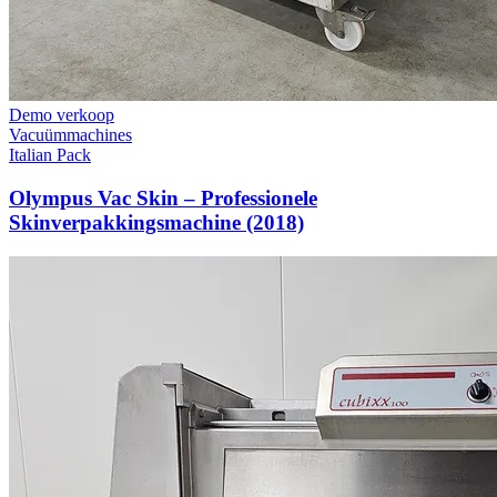
Gereviseerd
Snijders
Holac
Cubixx 100 blokjessnijder / dicer (2013)