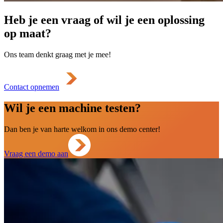
Heb je een vraag of wil je een oplossing
op maat?
Ons team denkt graag met je mee!
Contact opnemen
Wil je een machine testen?
Dan ben je van harte welkom in ons demo center!
Vraag een demo aan
Ga naar case
0
Ga naar case
1
Ga naar case
2
Ga naar case
3
Ga naar case
4
Ga naar case
5
Ga naar case
6
Ga naar case
7
Ga naar case
8
Ga naar case
9
Wat onze partners vinden