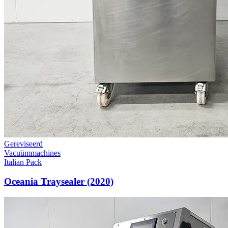
Demo verkoop
Vacuümmachines
Italian Pack
Olympus Vac Skin – Professionele
Skinverpakkingsmachine (2018)