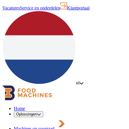
Vacatures
Service en onderdelen
Klantportaal
nl
Home
Oplossingen
Machines op voorraad