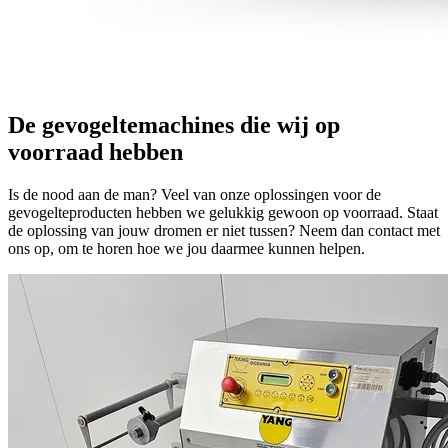
Gereviseerd
Vacuümmachines
Italian Pack
Oceania 4 mal Traysealer – Professionele 4-vaks
Verpakkingsmachine (2011)