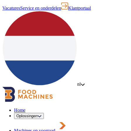
Vacatures
Service en onderdelen
Klantportaal
nl
Home
Oplossingen
Machines op voorraad