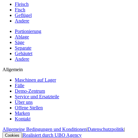
Fleisch
Fisch
Geflügel
Andere
Portionierung
Ablage
Säge
Separate
Gehäutet
Andere
Allgemein
Maschinen auf Lager
Fälle
Demo-Zentrum
Service und Ersatzteile
Über uns
Offene Stellen
Marken
Kontakt
Allgemeine Bedingungen und Konditionen
|
Datenschutzpolitik
|
|
Realisiert durch UBO Agency
Cookies