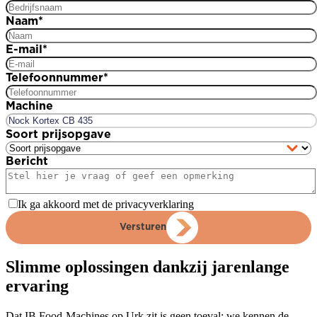
Naam
*
E-mail
*
Telefoonnummer
*
Machine
Soort prijsopgave
Bericht
Ik ga akkoord met de privacyverklaring
Versturen
Slimme oplossingen dankzij jarenlange
ervaring
Dat IB Food-Machines op Urk zit is geen toeval: we kennen de