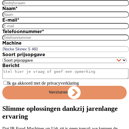
Naam
*
E-mail
*
Telefoonnummer
*
Machine
Soort prijsopgave
Bericht
Ik ga akkoord met de privacyverklaring
Versturen
Slimme oplossingen dankzij jarenlange
ervaring
Dat IB Food-Machines op Urk zit is geen toeval: we kennen de