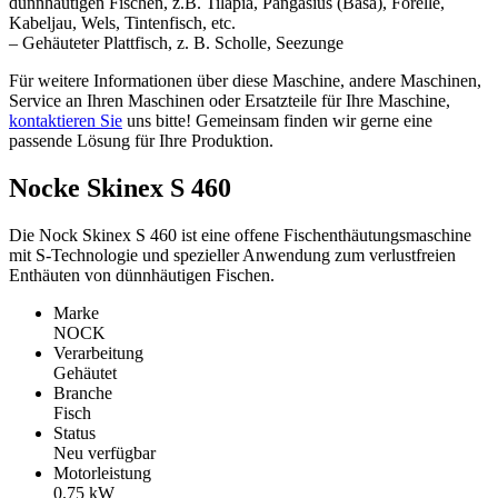
dünnhäutigen Fischen, z.B. Tilapia, Pangasius (Basa), Forelle,
Kabeljau, Wels, Tintenfisch, etc.
– Gehäuteter Plattfisch, z. B. Scholle, Seezunge
Für weitere Informationen über diese Maschine, andere Maschinen,
Service an Ihren Maschinen oder Ersatzteile für Ihre Maschine,
kontaktieren Sie
uns bitte! Gemeinsam finden wir gerne eine
passende Lösung für Ihre Produktion.
Nocke Skinex S 460
Die Nock Skinex S 460 ist eine offene Fischenthäutungsmaschine
mit S-Technologie und spezieller Anwendung zum verlustfreien
Enthäuten von dünnhäutigen Fischen.
Marke
NOCK
Verarbeitung
Gehäutet
Branche
Fisch
Status
Neu verfügbar
Motorleistung
0.75
kW