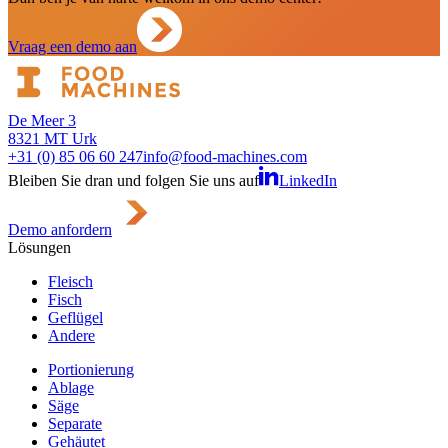
Vraag een demo aan
De Meer 3
8321 MT Urk
+31 (0) 85 06 60 247
info@food-machines.com
Bleiben Sie dran und folgen Sie uns auf
LinkedIn
Demo anfordern
Lösungen
Fleisch
Fisch
Geflügel
Andere
Portionierung
Ablage
Säge
Separate
Gehäutet