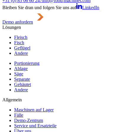
+31 (0) 85 06 60 247
info@food-machines.com
Bleiben Sie dran und folgen Sie uns auf
LinkedIn
Demo anfordern
Lösungen
Fleisch
Fisch
Geflügel
Andere
Portionierung
Ablage
Säge
Separate
Gehäutet
Andere
Allgemein
Maschinen auf Lager
Fälle
Demo-Zentrum
Service und Ersatzteile
Über uns