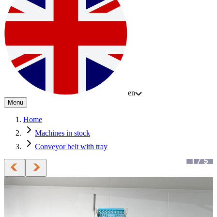
en
Menu
Home
Machines in stock
Conveyor belt with tray
1
/
5