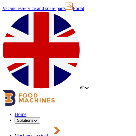
Vacancies
Service and spare parts
Portal
en
Home
Solutions
Machines in stock