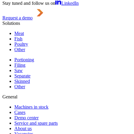
Stay tuned and follow us on
LinkedIn
Request a demo
Solutions
Meat
Fish
Poultry
Other
Portioning
Filing
Saw
Separate
Skinned
Other
General
Machines in stock
Cases
Demo center
Service and spare parts
About us
Vacancies