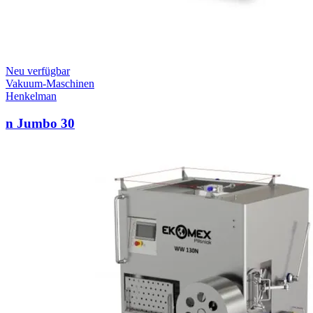
Neu verfügbar
Vakuum-Maschinen
Henkelman
n Jumbo 30