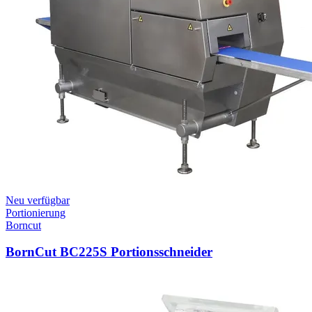
Neu verfügbar
Portionierung
Borncut
BornCut BC225S Portionsschneider