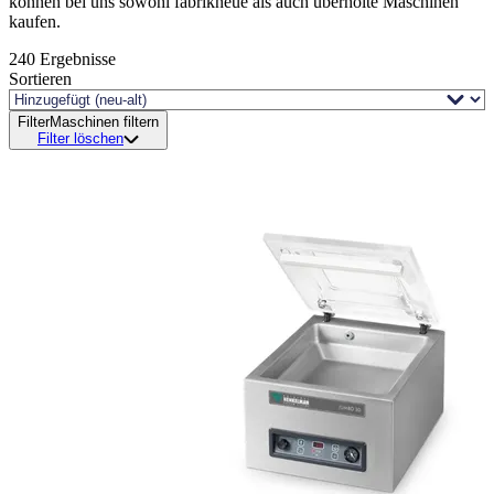
können bei uns sowohl fabrikneue als auch überholte Maschinen
kaufen.
240
Ergebnisse
Sortieren
Filter
Maschinen filtern
Filter löschen
Status und Lieferung
Demo-Verkäufe
Leider gerade verkauft!
Neu ab Lager
Neu verfügbar
Überholt
Bearbeitung
Industrie
Marke