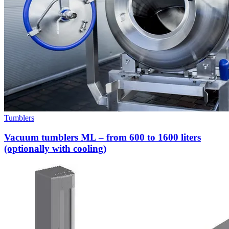
Tumblers
Vacuum tumblers ML – from 600 to 1600 liters
(optionally with cooling)