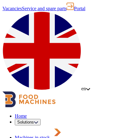
Vacancies
Service and spare parts
Portal
en
Home
Solutions
Machines in stock