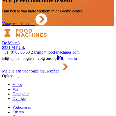
Wil je een machine testen?
Dan ben je van harte welkom in ons demo center!
Vraag een demo aan
De Meer 3
8321 MT Urk
+31 (0) 85 06 60 247
info@food-machines.com
Blijf op de hoogte en volg ons op
LinkedIn
Meld je aan voor onze nieuwsbrief
Oplossingen
Vlees
Vis
Gevogelte
Overige
Portioneren
Fileren