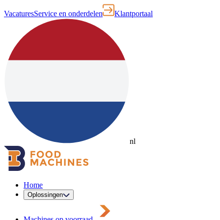
Vacatures
Service en onderdelen
Klantportaal
nl
Home
Oplossingen
Machines op voorraad