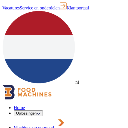
Vacatures
Service en onderdelen
Klantportaal
nl
Home
Oplossingen
Machines op voorraad