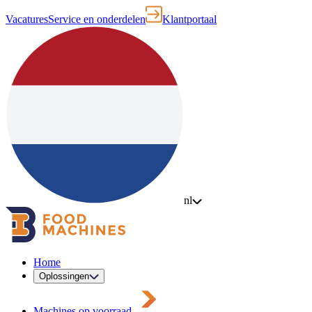
Vacatures
Service en onderdelen
Klantportaal
nl
Home
Oplossingen
Machines op voorraad