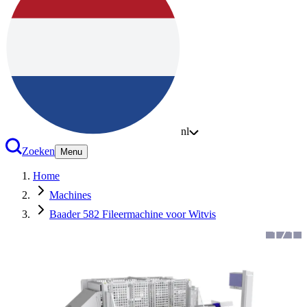
nl
Zoeken
Menu
Home
Machines
Baader 582 Fileermachine voor Witvis
1
/
1