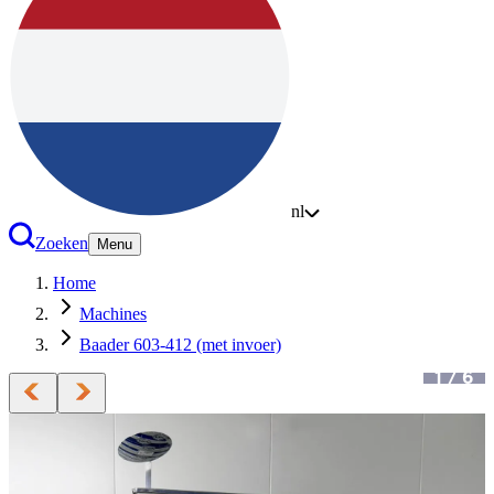
nl
Zoeken
Menu
Home
Machines
Baader 603-412 (met invoer)
1
/
6