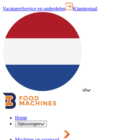
Vacatures
Service en onderdelen
Klantportaal
nl
Home
Oplossingen
Machines op voorraad