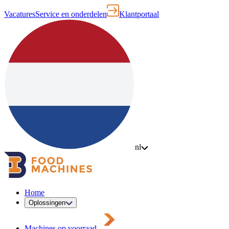
Vacatures
Service en onderdelen
Klantportaal
nl
Home
Oplossingen
Machines op voorraad