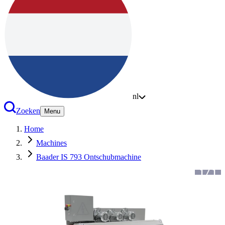
nl
Zoeken
Menu
Home
Machines
Baader IS 793 Ontschubmachine
1
/
1