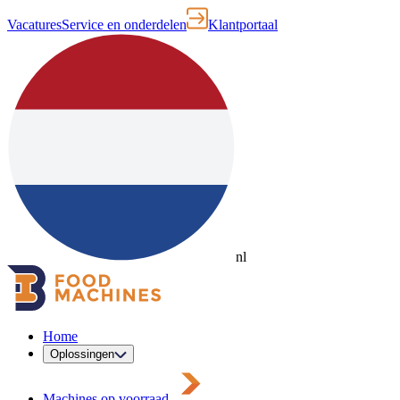
Vacatures
Service en onderdelen
Klantportaal
nl
Home
Oplossingen
Machines op voorraad