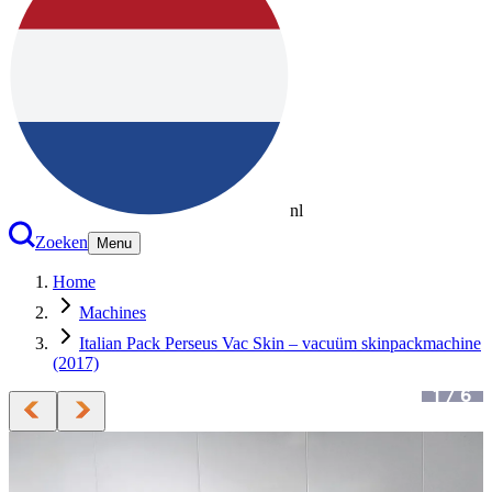
nl
Zoeken
Menu
Home
Machines
Italian Pack Perseus Vac Skin – vacuüm skinpackmachine
(2017)
1
/
6