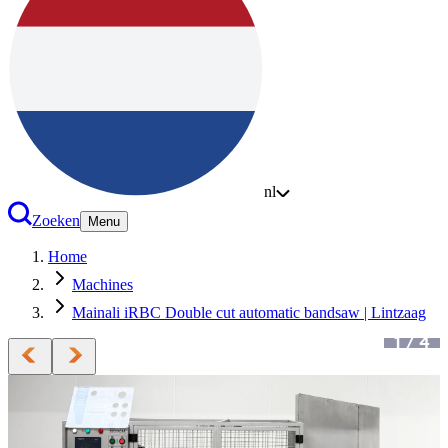
nl
Zoeken
Menu
Home
Machines
Mainali iRBC Double cut automatic bandsaw | Lintzaag
1
/
4