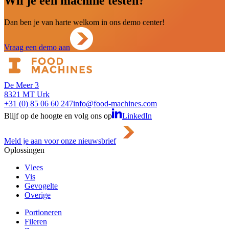
Wil je een machine testen?
Dan ben je van harte welkom in ons demo center!
Vraag een demo aan
De Meer 3
8321 MT Urk
+31 (0) 85 06 60 247
info@food-machines.com
Blijf op de hoogte en volg ons op
LinkedIn
Meld je aan voor onze nieuwsbrief
Oplossingen
Vlees
Vis
Gevogelte
Overige
Portioneren
Fileren