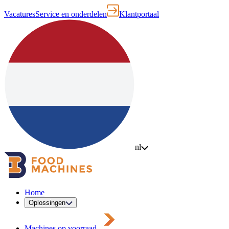
Vacatures
Service en onderdelen
Klantportaal
nl
Home
Oplossingen
Machines op voorraad