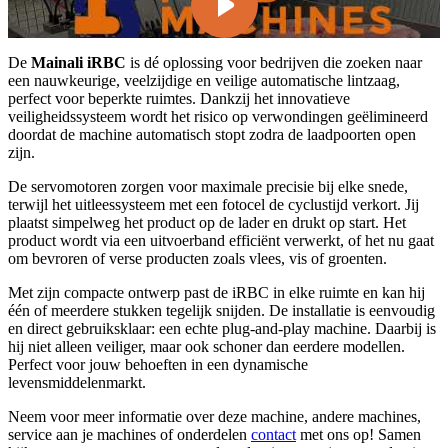
De
Mainali iRBC
is dé oplossing voor bedrijven die zoeken naar
een nauwkeurige, veelzijdige en veilige automatische lintzaag,
perfect voor beperkte ruimtes. Dankzij het innovatieve
veiligheidssysteem wordt het risico op verwondingen geëlimineerd
doordat de machine automatisch stopt zodra de laadpoorten open
zijn.
De servomotoren zorgen voor maximale precisie bij elke snede,
terwijl het uitleessysteem met een fotocel de cyclustijd verkort. Jij
plaatst simpelweg het product op de lader en drukt op start. Het
product wordt via een uitvoerband efficiënt verwerkt, of het nu gaat
om bevroren of verse producten zoals vlees, vis of groenten.
Met zijn compacte ontwerp past de iRBC in elke ruimte en kan hij
één of meerdere stukken tegelijk snijden. De installatie is eenvoudig
en direct gebruiksklaar: een echte plug-and-play machine. Daarbij is
hij niet alleen veiliger, maar ook schoner dan eerdere modellen.
Perfect voor jouw behoeften in een dynamische
levensmiddelenmarkt.
Neem voor meer informatie over deze machine, andere machines,
service aan je machines of onderdelen
contact
met ons op! Samen