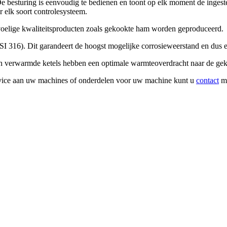
e besturing is eenvoudig te bedienen en toont op elk moment de ingestel
 elk soort controlesysteem.
elige kwaliteitsproducten zoals gekookte ham worden geproduceerd.
AISI 316). Dit garandeert de hoogst mogelijke corrosieweerstand en dus
ch verwarmde ketels hebben een optimale warmteoverdracht naar de ge
rvice aan uw machines of onderdelen voor uw machine kunt u
contact
me