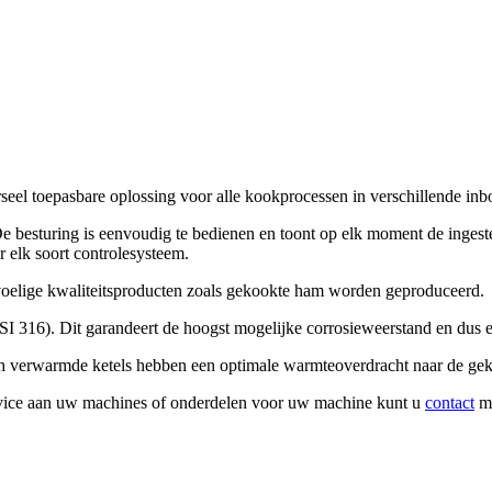
el toepasbare oplossing voor alle kookprocessen in verschillende inb
e besturing is eenvoudig te bedienen en toont op elk moment de ingestel
 elk soort controlesysteem.
elige kwaliteitsproducten zoals gekookte ham worden geproduceerd.
AISI 316). Dit garandeert de hoogst mogelijke corrosieweerstand en dus
ch verwarmde ketels hebben een optimale warmteoverdracht naar de ge
rvice aan uw machines of onderdelen voor uw machine kunt u
contact
me