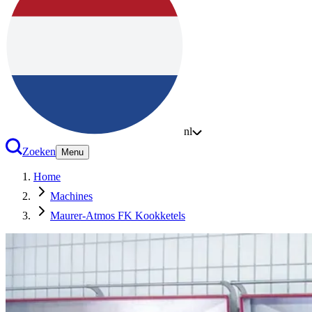
nl
Zoeken
Menu
Home
Machines
Maurer-Atmos FK Kookketels