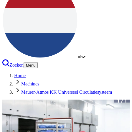
nl
Zoeken
Menu
Home
Machines
Maurer-Atmos KK Universeel Circulatiesysteem
1
/
1