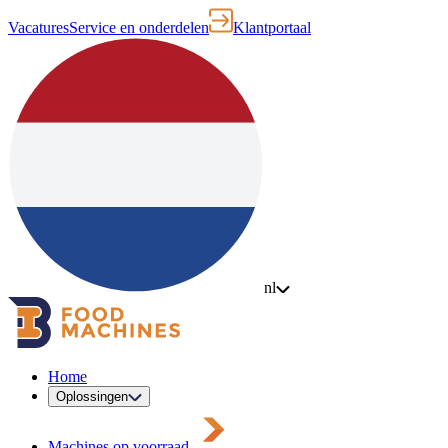
Vacatures
Service en onderdelen
Klantportaal
nl
Home
Oplossingen
Machines op voorraad