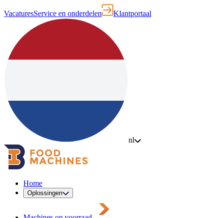
Vacatures
Service en onderdelen
Klantportaal
nl
Home
Oplossingen
Machines op voorraad