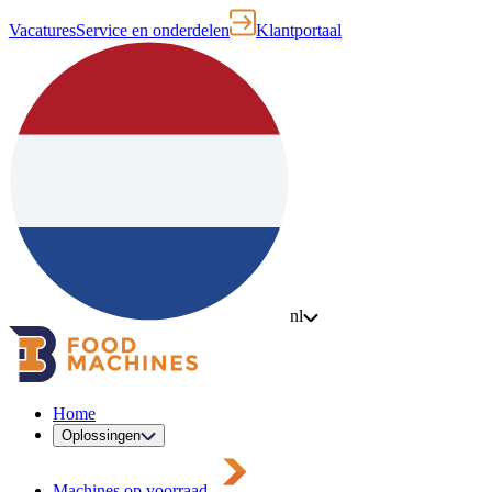
Vacatures
Service en onderdelen
Klantportaal
nl
Home
Oplossingen
Machines op voorraad