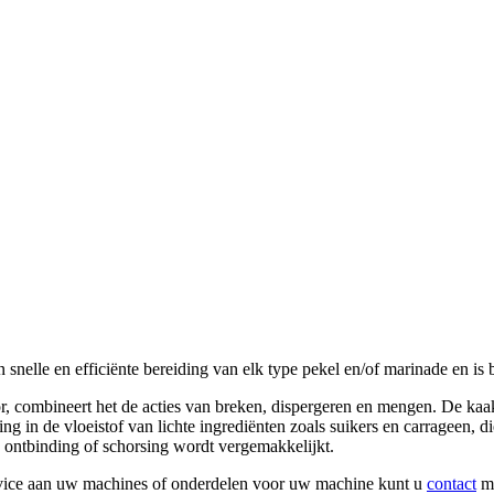
le en efficiënte bereiding van elk type pekel en/of marinade en is b
or, combineert het de acties van breken, dispergeren en mengen. De k
ing in de vloeistof van lichte ingrediënten zoals suikers en carragee
n ontbinding of schorsing wordt vergemakkelijkt.
rvice aan uw machines of onderdelen voor uw machine kunt u
contact
me