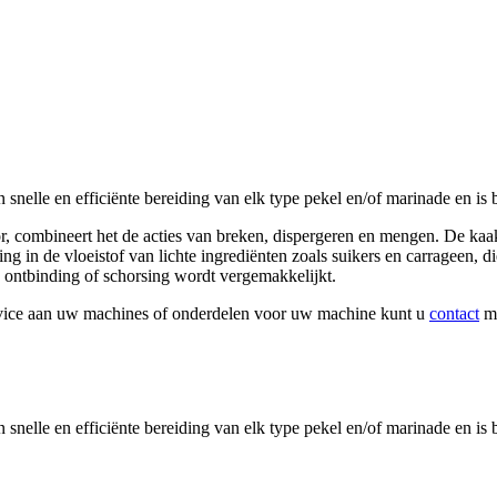
le en efficiënte bereiding van elk type pekel en/of marinade en is b
or, combineert het de acties van breken, dispergeren en mengen. De k
ing in de vloeistof van lichte ingrediënten zoals suikers en carragee
n ontbinding of schorsing wordt vergemakkelijkt.
rvice aan uw machines of onderdelen voor uw machine kunt u
contact
me
le en efficiënte bereiding van elk type pekel en/of marinade en is b