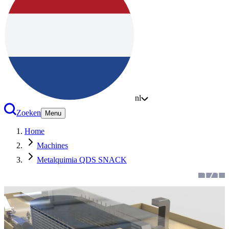
nl
Zoeken
Menu
Home
Machines
Metalquimia QDS SNACK
1
/
1