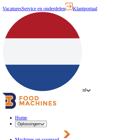
Vacatures
Service en onderdelen
Klantportaal
nl
Home
Oplossingen
Machines op voorraad