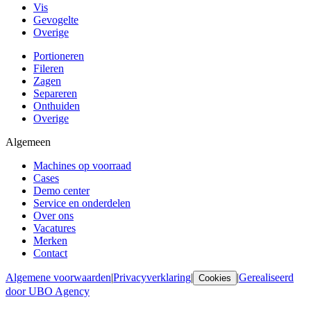
Vis
Gevogelte
Overige
Portioneren
Fileren
Zagen
Separeren
Onthuiden
Overige
Algemeen
Machines op voorraad
Cases
Demo center
Service en onderdelen
Over ons
Vacatures
Merken
Contact
Algemene voorwaarden
|
Privacyverklaring
|
|
Gerealiseerd
Cookies
door UBO Agency