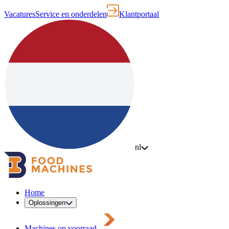
Vacatures
Service en onderdelen
Klantportaal
nl
Home
Oplossingen
Machines op voorraad