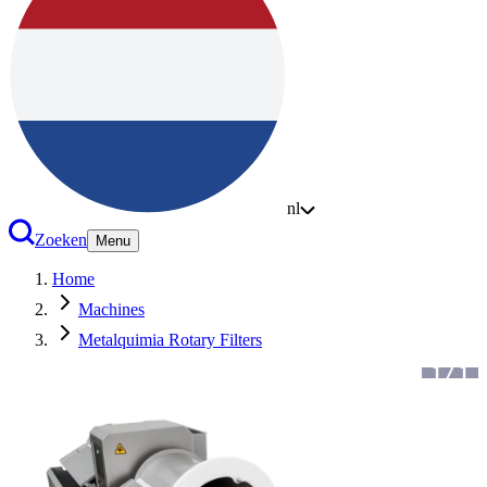
nl
Zoeken
Menu
Home
Machines
Metalquimia Rotary Filters
1
/
1