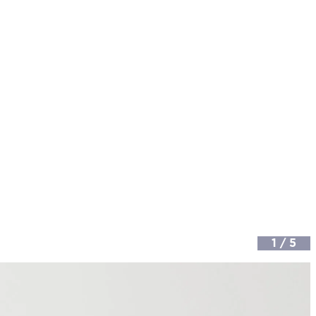
1
/
5