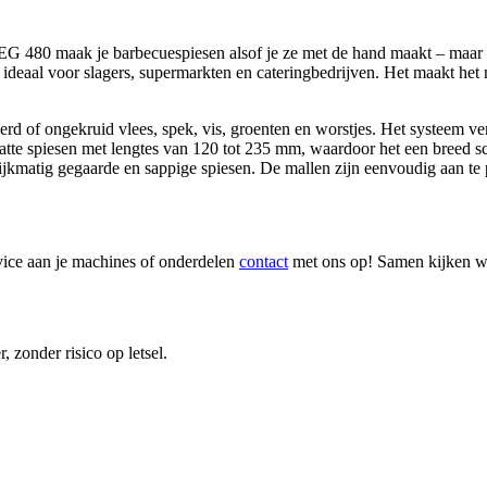
 480 maak je barbecuespiesen alsof je ze met de hand maakt – maar vee
 ideaal voor slagers, supermarkten en cateringbedrijven. Het maakt het
d of ongekruid vlees, spek, vis, groenten en worstjes. Het systeem ve
atte spiesen met lengtes van 120 tot 235 mm, waardoor het een breed s
atig gegaarde en sappige spiesen. De mallen zijn eenvoudig aan te pa
ice aan je machines of onderdelen
contact
met ons op! Samen kijken we
 zonder risico op letsel.