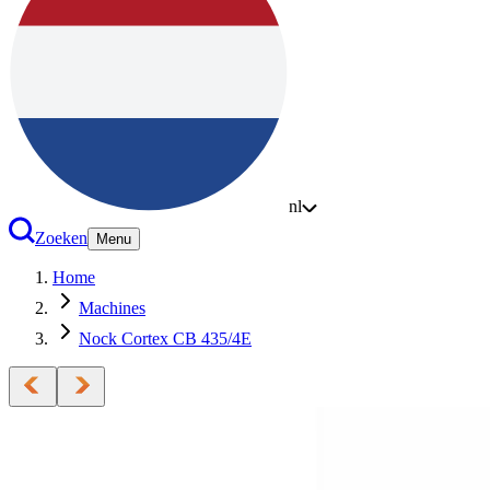
nl
Zoeken
Menu
Home
Machines
Nock Cortex CB 435/4E