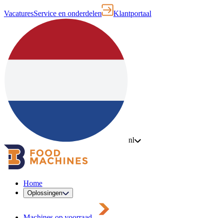
Vacatures
Service en onderdelen
Klantportaal
nl
Home
Oplossingen
Machines op voorraad