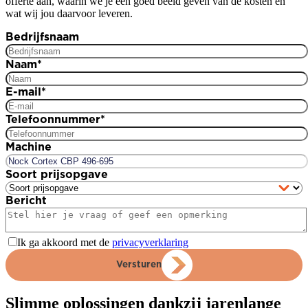
offerte aan, waarin we je een goed beeld geven van de kosten en
wat wij jou daarvoor leveren.
Bedrijfsnaam
Naam
*
E-mail
*
Telefoonnummer
*
Machine
Soort prijsopgave
Bericht
Ik ga akkoord met de
privacyverklaring
Versturen
Slimme oplossingen dankzij jarenlange