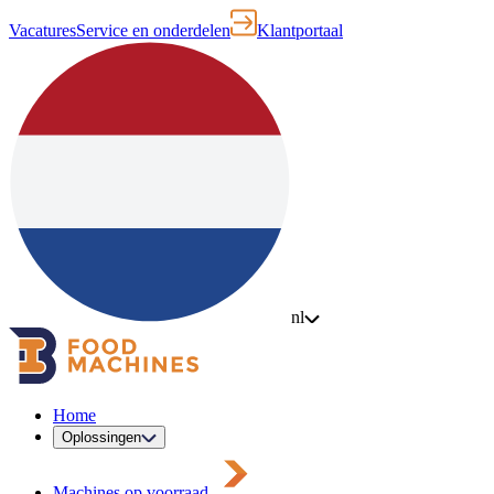
Vacatures
Service en onderdelen
Klantportaal
nl
Home
Oplossingen
Machines op voorraad