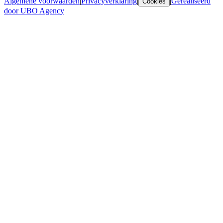
Algemene voorwaarden
|
Privacyverklaring
|
|
Gerealiseerd
Cookies
door UBO Agency