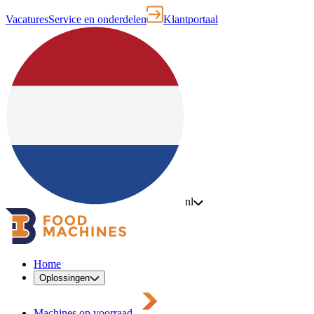
Vacatures
Service en onderdelen
Klantportaal
nl
Home
Oplossingen
Machines op voorraad