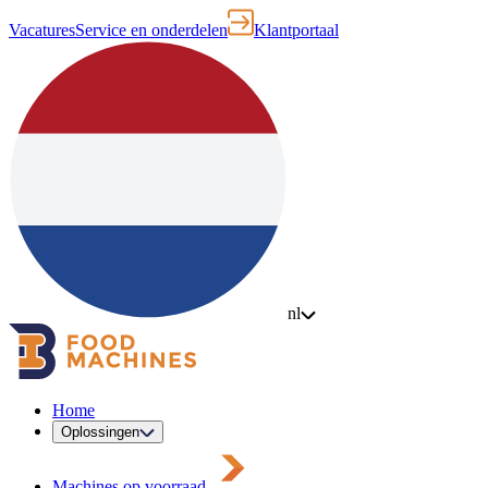
Vacatures
Service en onderdelen
Klantportaal
nl
Home
Oplossingen
Machines op voorraad