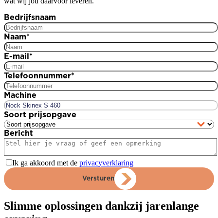
wat wij jou daarvoor leveren.
Bedrijfsnaam
Naam
*
E-mail
*
Telefoonnummer
*
Machine
Soort prijsopgave
Bericht
Ik ga akkoord met de
privacyverklaring
Versturen
Slimme oplossingen dankzij jarenlange