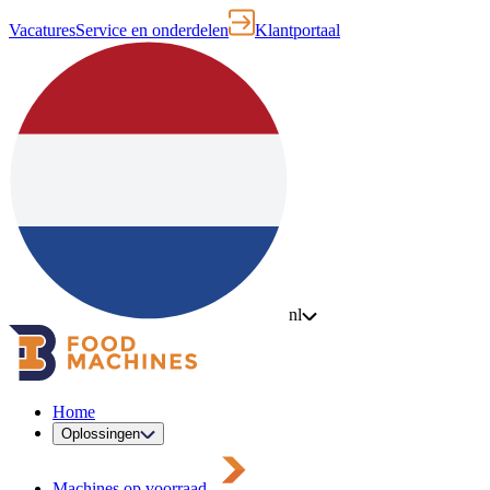
Vacatures
Service en onderdelen
Klantportaal
nl
Home
Oplossingen
Machines op voorraad