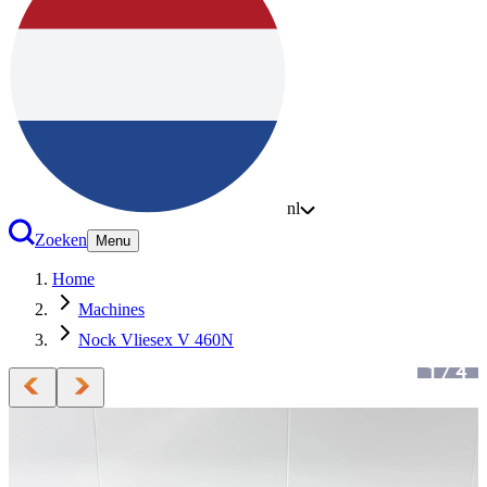
nl
Zoeken
Menu
Home
Machines
Nock Vliesex V 460N
1
/
4