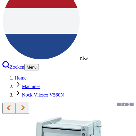
nl
Zoeken
Menu
Home
Machines
Nock Vliesex V560N
1
/
3