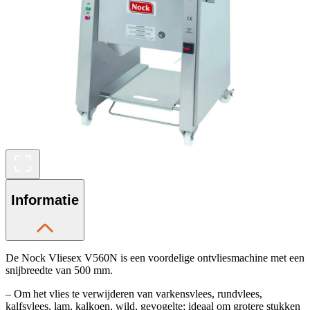
Informatie
De Nock Vliesex V560N is een voordelige ontvliesmachine met een
snijbreedte van 500 mm.
– Om het vlies te verwijderen van varkensvlees, rundvlees,
kalfsvlees, lam, kalkoen, wild, gevogelte; ideaal om grotere stukken