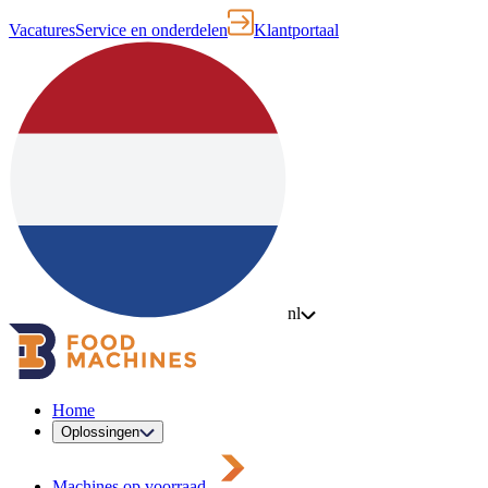
Vacatures
Service en onderdelen
Klantportaal
nl
Home
Oplossingen
Machines op voorraad