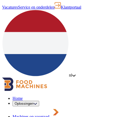
Vacatures
Service en onderdelen
Klantportaal
nl
Home
Oplossingen
Machines op voorraad