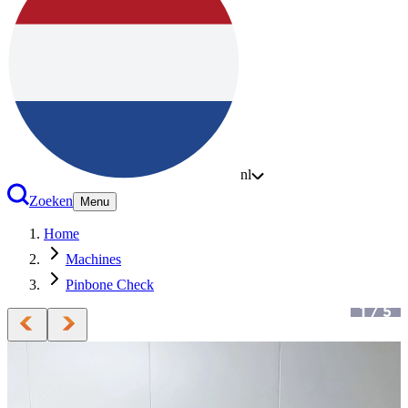
nl
Zoeken
Menu
Home
Machines
Pinbone Check
1
/
5