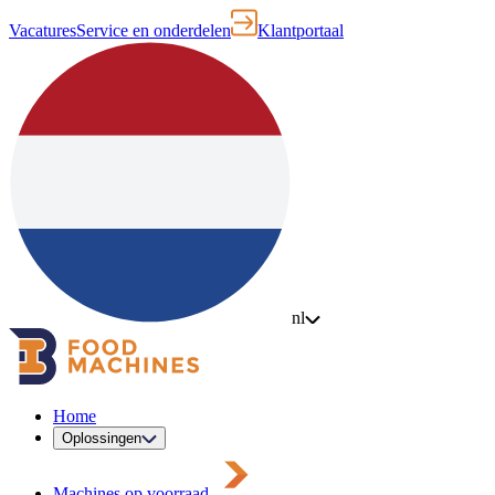
Vacatures
Service en onderdelen
Klantportaal
nl
Home
Oplossingen
Machines op voorraad