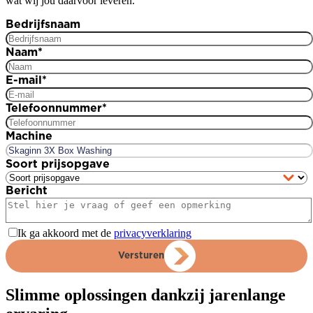
wat wij jou daarvoor leveren.
Bedrijfsnaam
Naam
*
E-mail
*
Telefoonnummer
*
Machine
Soort prijsopgave
Bericht
Ik ga akkoord met de
privacyverklaring
Versturen
Slimme oplossingen dankzij jarenlange